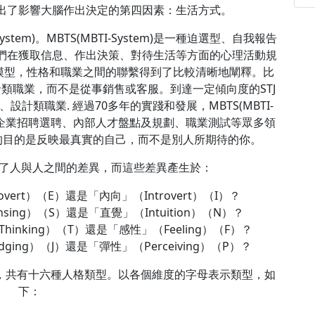
出了影響大腦作出決定的第四因素：生活方式。
stem)。MBTS(MBTI-System)是一種迫選型、自我報告
們在獲取信息、作出決策、對待生活等方面的心理活動規
tem)模型，性格和職業之間的聯繫得到了比較清晰地闡釋。比
類職業，而不是從事銷售或客服。到達一定傾向度的STJ
計類職業. 經過70多年的實踐和發展，MBTS(MBTI-
量，企業招聘選聘、內部人才盤點及規劃、職業測試等眾多領
的目的是反映最真實的自己，而不是別人所期待的你。
)傾向顯示了人與人之間的差異，而這些差異產生於：
ert）（E）還是「內向」（Introvert）（I）？
ng）（S）還是「直覺」（Intuition）（N）？
nking）（T）還是「感性」（Feeling）（F）？
ng）（J）還是「彈性」（Perceiving）（P）？
，兩兩組合，共有十六種人格類型。以各個維度的字母表示類型，如
下：